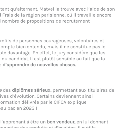
tant qu’alternant, Matvei la trouve avec l’aide de son
Frais de la région parisienne, où il travaille encore
nd nombre de propositions de recrutement
profils de personnes courageuses, volontaires et
n compte bien entendu, mais il ne constitue pas le
pte davantage. En effet, le jury considère que les
du candidat. Il est plutôt sensible au fait que la
ve
d’apprendre de nouvelles choses.
e
des
diplômes sérieux,
permettant aux titulaires de
ives d’évolution. Certains deviennent ainsi
formation délivrée par le CIFCA explique
eau bac en 2023 !
l’apprenant à être un
bon vendeur,
en lui donnant
vation des produits et d’hygiène. Il outille