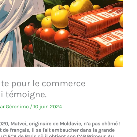
lite pour le commerce
ei témoigne.
Par
Géronimo
/
10 juin 2024
020, Matvei, originaire de Moldavie, n’a pas chômé !
 de français, il se fait embaucher dans la grande
 au CIFCA de Paris où il obtient son CAP Primeur. Au