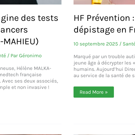
igine des tests
HF Prévention :
cancers
dépistage en 
A-MAHIEU)
10 septembre 2025
/
Sant
nté
/ Par
Géronimo
Marqué par un trouble aut
jeune âge à décrypter les 
eneuse, Hélène MALKA-
humains. Aujourd’hui Direc
 medtech française
au service de la santé de 
. Avec ses deux associés,
mple et non invasive !
HF
Read More »
Prévention :
principal
acteur
du
dépistage
en
France
(Jérôme