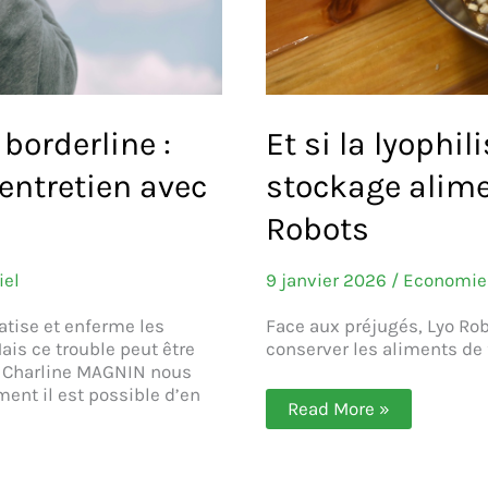
 borderline :
Et si la lyophil
entretien avec
stockage alimen
Robots
iel
9 janvier 2026
/
Economie 
atise et enferme les
Face aux préjugés, Lyo Rob
ais ce trouble peut être
conserver les aliments de 
Dr Charline MAGNIN nous
ent il est possible d’en
Et
Read More »
si
la
lyophilisation
devenait