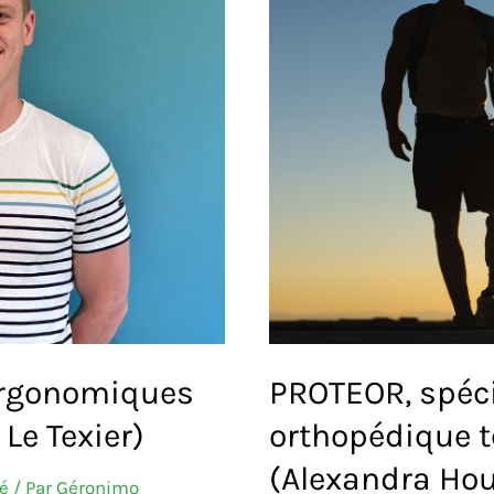
 ergonomiques
PROTEOR, spéci
 Le Texier)
orthopédique 
(Alexandra Hou
é
/ Par
Géronimo