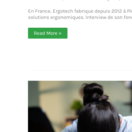
En France, Ergotech fabrique depuis 2012 à P
solutions ergonomiques. Interview de son fond
Ergotech :
Read More »
des
solutions
ergonomiques
pour
changer
la
vie
(Kévin
Le
Texier)