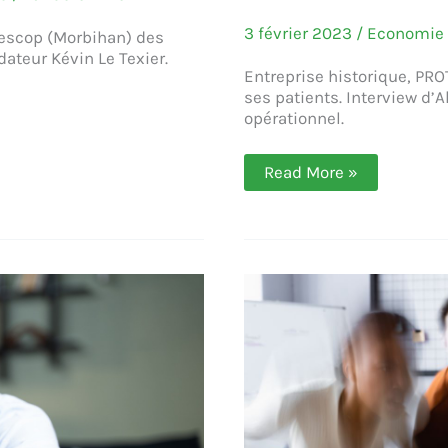
3 février 2023
/
Economie 
lescop (Morbihan) des
ateur Kévin Le Texier.
Entreprise historique, PR
ses patients. Interview d
opérationnel.
PROTEOR,
Read More »
spécialiste
de
la
prothèse
orthopédique
technologique
sur-
mesure
(Alexandra
Houiste)