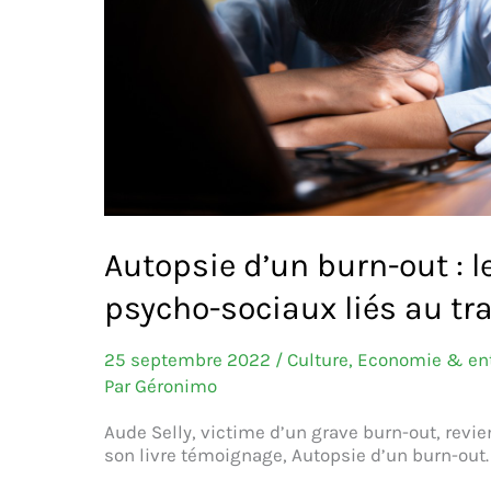
Autopsie d’un burn-out : l
psycho-sociaux liés au tra
25 septembre 2022
/
Culture
,
Economie & ent
Par
Géronimo
Aude Selly, victime d’un grave burn-out, revi
son livre témoignage, Autopsie d’un burn-out.