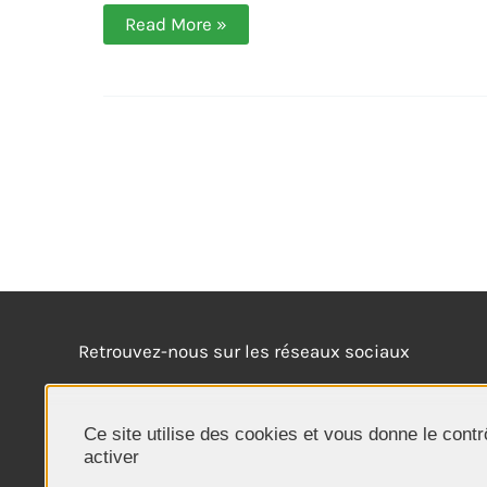
Autopsie
Read More »
d’un
burn-
out :
les
risques
psycho-
sociaux
liés
au
travail
(2/2)
Retrouvez-nous sur les réseaux sociaux
Ce site utilise des cookies et vous donne le cont
activer