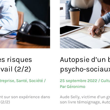
es risques
Autopsie d’un b
vail (2/2)
psycho-sociaux 
reprise
,
Santé
,
Société
/
25 septembre 2022
/
Cult
Par
Géronimo
ent sur son expérience dans
Aude Selly, victime d’un g
 (2/2)
son livre témoignage, Auto