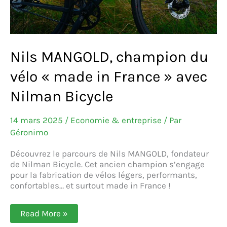
Nils MANGOLD, champion du
vélo « made in France » avec
Nilman Bicycle
14 mars 2025
/
Economie & entreprise
/ Par
Géronimo
Découvrez le parcours de Nils MANGOLD, fondateur
de Nilman Bicycle. Cet ancien champion s’engage
pour la fabrication de vélos légers, performants,
confortables… et surtout made in France !
Nils
Read More »
MANGOLD,