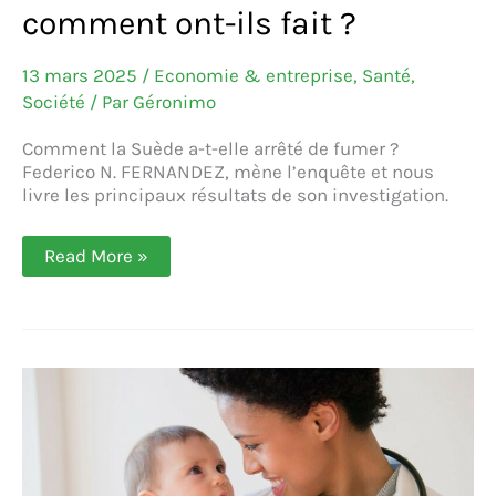
comment ont-ils fait ?
13 mars 2025
/
Economie & entreprise
,
Santé
,
Société
/ Par
Géronimo
Comment la Suède a-t-elle arrêté de fumer ?
Federico N. FERNANDEZ, mène l’enquête et nous
livre les principaux résultats de son investigation.
La
Read More »
Suède,
seul
pays
au
monde
à
s’être
libéré
de
la
cigarette :
comment