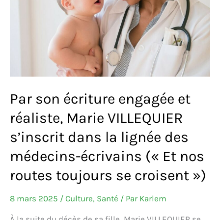
ont-
ils
fait ?
Par son écriture engagée et
réaliste, Marie VILLEQUIER
s’inscrit dans la lignée des
médecins-écrivains (« Et nos
routes toujours se croisent »)
8 mars 2025
/
Culture
,
Santé
/ Par
Karlem
À la suite du décès de sa fille, Marie VILLEQUIER se