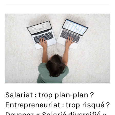
Italie » :
les
Portes
italiennes
de
Pedro
CANO
au
Meadows
Museum
Salariat : trop plan-plan ?
Entrepreneuriat : trop risqué ?
Devenez « Salarié diversifié »