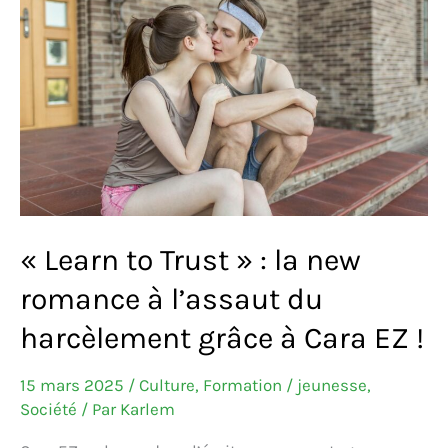
?
Devenez
« Salarié
diversifié »
avec
Flavie
PREVOT
!
« Learn to Trust » : la new
romance à l’assaut du
harcèlement grâce à Cara EZ !
15 mars 2025
/
Culture
,
Formation / jeunesse
,
Société
/ Par
Karlem