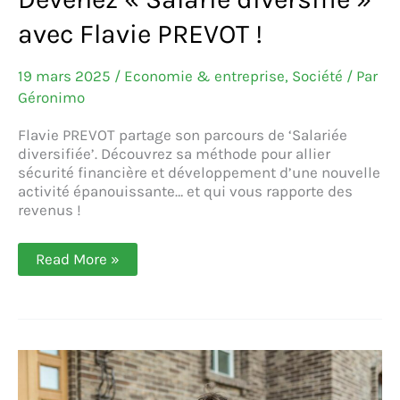
avec Flavie PREVOT !
19 mars 2025
/
Economie & entreprise
,
Société
/ Par
Géronimo
Flavie PREVOT partage son parcours de ‘Salariée
diversifiée’. Découvrez sa méthode pour allier
sécurité financière et développement d’une nouvelle
activité épanouissante… et qui vous rapporte des
revenus !
Salariat
Read More »
:
trop
plan-
plan
?
Entrepreneuriat
:
trop
risqué