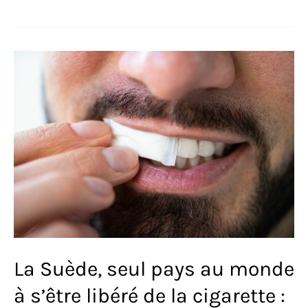
champion
du
vélo
« made
in
France
»
avec
Nilman
Bicycle
La Suède, seul pays au monde
à s’être libéré de la cigarette :