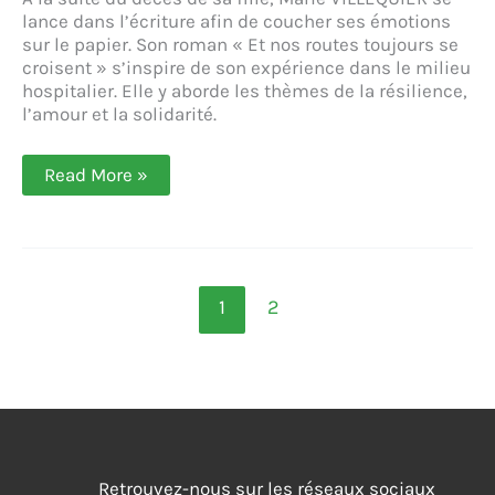
lance dans l’écriture afin de coucher ses émotions
sur le papier. Son roman « Et nos routes toujours se
croisent » s’inspire de son expérience dans le milieu
hospitalier. Elle y aborde les thèmes de la résilience,
l’amour et la solidarité.
Par
Read More »
son
écriture
engagée
et
réaliste,
Marie
VILLEQUIER
1
2
s’inscrit
dans
la
lignée
des
médecins-
écrivains
(«
Et
Retrouvez-nous sur les réseaux sociaux
nos