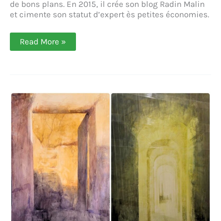
de bons plans. En 2015, il crée son blog Radin Malin
et cimente son statut d’expert ès petites économies.
Radin
Read More »
Malin,
ou
l’art
de
flairer
les
bons
plans
(Marc
MAZIERE)