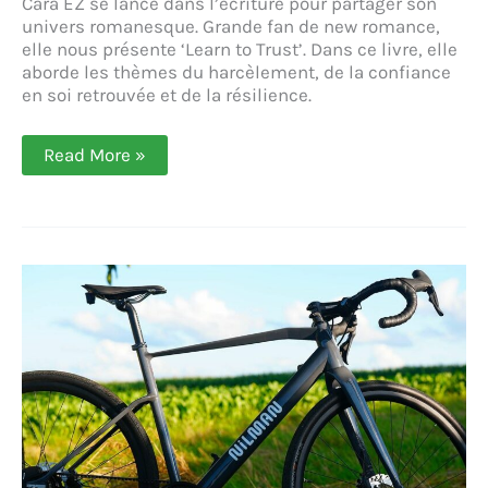
Cara EZ se lance dans l’écriture pour partager son
univers romanesque. Grande fan de new romance,
elle nous présente ‘Learn to Trust’. Dans ce livre, elle
aborde les thèmes du harcèlement, de la confiance
en soi retrouvée et de la résilience.
« Learn
Read More »
to
Trust »
:
la
new
romance
à
l’assaut
du
harcèlement
grâce
à
Cara
EZ
!