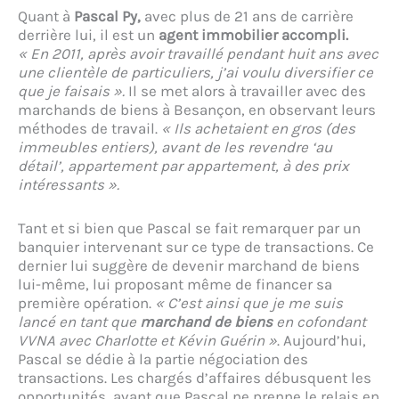
Quant à
Pascal Py,
avec plus de 21 ans de carrière
derrière lui, il est un
agent immobilier accompli.
« En 2011, après avoir travaillé pendant huit ans avec
une clientèle de particuliers, j’ai voulu diversifier ce
que je faisais ».
Il se met alors à travailler avec des
marchands de biens à Besançon, en observant leurs
méthodes de travail.
« Ils achetaient en gros (des
immeubles entiers), avant de les revendre ‘au
détail’, appartement par appartement, à des prix
intéressants ».
Tant et si bien que Pascal se fait remarquer par un
banquier intervenant sur ce type de transactions. Ce
dernier lui suggère de devenir marchand de biens
lui-même, lui proposant même de financer sa
première opération.
« C’est ainsi que je me suis
lancé en tant que
marchand de biens
en cofondant
VVNA avec Charlotte et Kévin Guérin »
. Aujourd’hui,
Pascal se dédie à la partie négociation des
transactions. Les chargés d’affaires débusquent les
opportunités, avant que Pascal ne prenne le relais en