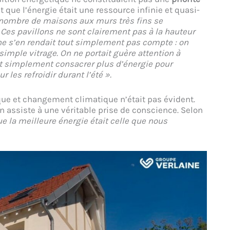
t que l’énergie était une ressource infinie et quasi-
d nombre de maisons aux murs très fins se
Ces pavillons ne sont clairement pas à la hauteur
ne s’en rendait tout simplement pas compte : on
simple vitrage. On ne portait guère attention à
ait simplement consacrer plus d’énergie pour
 les refroidir durant l’été ».
que et changement climatique n’était pas évident.
 assiste à une véritable prise de conscience. Selon
 la meilleure énergie était celle que nous