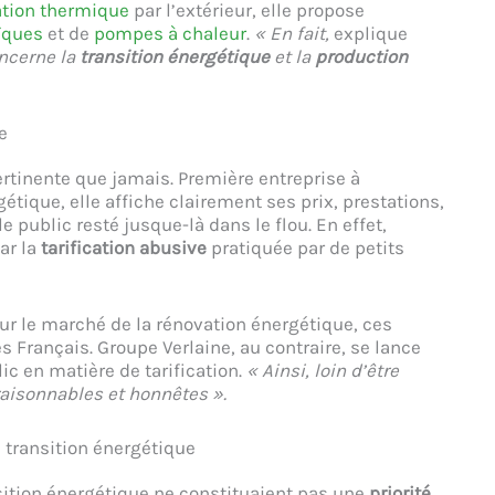
lation thermique
par l’extérieur, elle propose
ïques
et de
pompes à chaleur
.
« En fait,
explique
ncerne la
transition énergétique
et la
production
e
pertinente que jamais. Première entreprise à
étique, elle affiche clairement ses prix, prestations,
le public resté jusque-là dans le flou. En effet,
ar la
tarification abusive
pratiquée par de petits
ur le marché de la rénovation énergétique, ces
 Français. Groupe Verlaine, au contraire, se lance
c en matière de tarification.
« Ainsi, loin d’être
aisonnables et honnêtes ».
a transition énergétique
nsition énergétique ne constituaient pas une
priorité