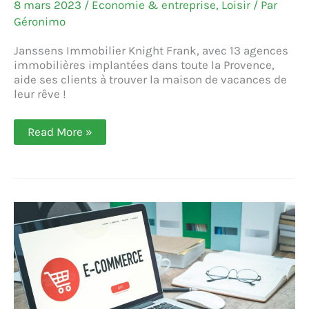
8 mars 2023
/
Economie & entreprise
,
Loisir
/ Par
Géronimo
Janssens Immobilier Knight Frank, avec 13 agences
immobilières implantées dans toute la Provence,
aide ses clients à trouver la maison de vacances de
leur rêve !
Janssens
Read More »
Immobilier
Knight
Frank :
acquérir
sa
maison
de
vacances
en
Provence