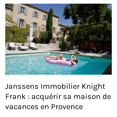
et
immobilier
de
luxe
en
Provence
Janssens Immobilier Knight
Frank : acquérir sa maison de
vacances en Provence