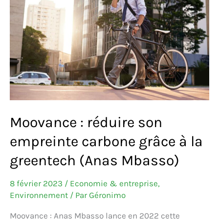
Texier)
Moovance : réduire son
empreinte carbone grâce à la
greentech (Anas Mbasso)
8 février 2023
/
Economie & entreprise
,
Environnement
/ Par
Géronimo
Moovance : Anas Mbasso lance en 2022 cette