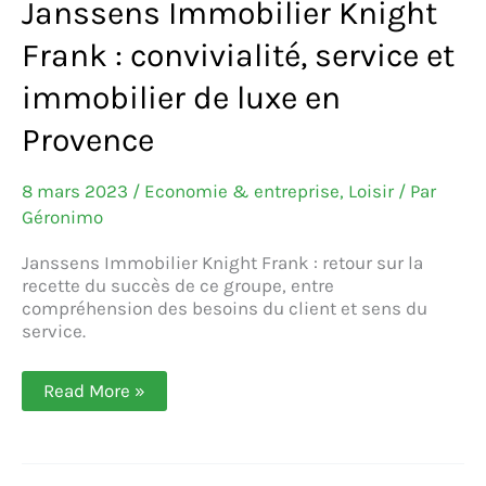
Janssens Immobilier Knight
Frank : convivialité, service et
immobilier de luxe en
Provence
8 mars 2023
/
Economie & entreprise
,
Loisir
/ Par
Géronimo
Janssens Immobilier Knight Frank : retour sur la
recette du succès de ce groupe, entre
compréhension des besoins du client et sens du
service.
Janssens
Read More »
Immobilier
Knight
Frank :
convivialité,
service