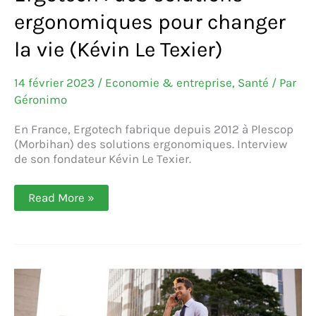
ergonomiques pour changer
la vie (Kévin Le Texier)
14 février 2023
/
Economie & entreprise
,
Santé
/ Par
Géronimo
En France, Ergotech fabrique depuis 2012 à Plescop
(Morbihan) des solutions ergonomiques. Interview
de son fondateur Kévin Le Texier.
Ergotech :
Read More »
des
solutions
ergonomiques
pour
changer
la
vie
(Kévin
Le