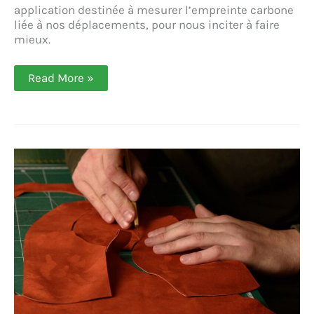
application destinée à mesurer l’empreinte carbone
liée à nos déplacements, pour nous inciter à faire
mieux.
Moovance :
Read More »
réduire
son
empreinte
carbone
grâce
à
la
greentech
(Anas
Mbasso)