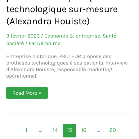
technologique sur-mesure
(Alexandra Houiste)
3 février 2023
/
Economie & entreprise
,
Santé
,
Société
/ Par
Géronimo
Entreprise historique, PROTEOR propose des
prothèses technologiques à ses patients. Interview
d’Alexandra Houiste, responsable marketing
opérationnel.
PROTEOR,
Read More »
spécialiste
de
la
prothèse
orthopédique
technologique
sur-
1
…
14
15
16
…
20
mesure