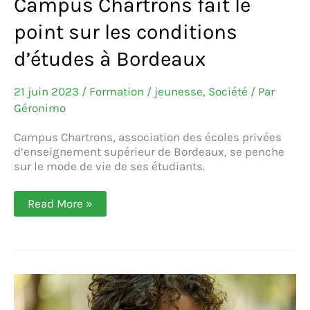
Campus Chartrons fait le
point sur les conditions
d’études à Bordeaux
21 juin 2023
/
Formation / jeunesse
,
Société
/ Par
Géronimo
Campus Chartrons, association des écoles privées
d’enseignement supérieur de Bordeaux, se penche
sur le mode de vie de ses étudiants.
Campus
Read More »
Chartrons
fait
le
point
sur
les
conditions
d’études
à