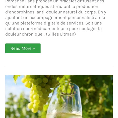
Remedee Labs propose un bracelet diffusant des
ondes millimétriques stimulant la production
d’endorphines, anti-douleur naturel du corps. En y
ajoutant un accompagnement personnalisé ainsi
qu’une plateforme digitale de services. Soit une
solution non-médicamenteuse pour soulager la
douleur chronique ! (Gilles Litman)
Remedee
Read More »
Labs :
la
santé
digitale
à
l’assaut
de
la
douleur
chronique