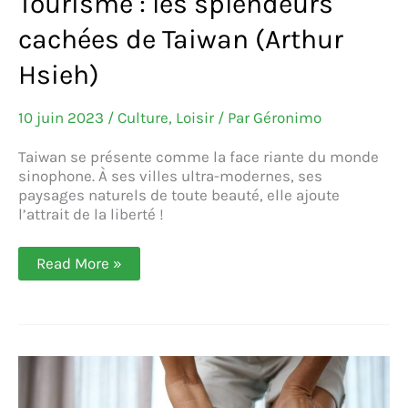
Tourisme : les splendeurs
cachées de Taiwan (Arthur
Hsieh)
10 juin 2023
/
Culture
,
Loisir
/ Par
Géronimo
Taiwan se présente comme la face riante du monde
sinophone. À ses villes ultra-modernes, ses
paysages naturels de toute beauté, elle ajoute
l’attrait de la liberté !
Tourisme :
Read More »
les
splendeurs
cachées
de
Taiwan
(Arthur
Hsieh)