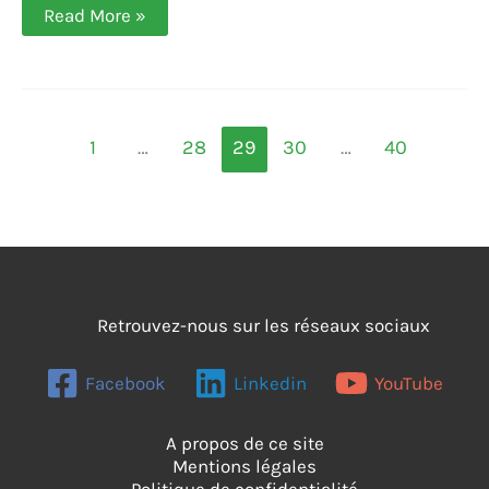
L’Autriche :
Read More »
l’autre
pays
du
vin,
par
Coline
Duret
1
…
28
29
30
…
40
(Weingut
Wieninger)
Retrouvez-nous sur les réseaux sociaux
Facebook
Linkedin
YouTube
A propos de ce site
Mentions légales