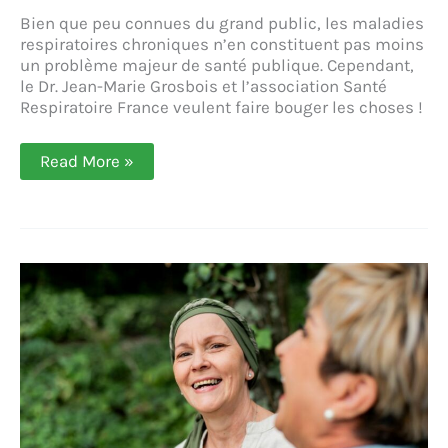
Bien que peu connues du grand public, les maladies
respiratoires chroniques n’en constituent pas moins
un problème majeur de santé publique. Cependant,
le Dr. Jean-Marie Grosbois et l’association Santé
Respiratoire France veulent faire bouger les choses !
Santé
Read More »
respiratoire :
mieux
accompagner
les
patients
grâce
à
la
réadaptation
respiratoire