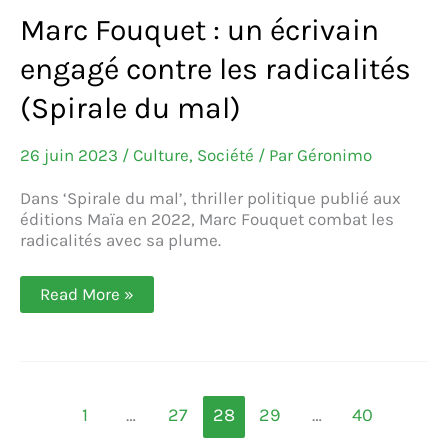
Marc Fouquet : un écrivain
engagé contre les radicalités
(Spirale du mal)
26 juin 2023
/
Culture
,
Société
/ Par
Géronimo
Dans ‘Spirale du mal’, thriller politique publié aux
éditions Maïa en 2022, Marc Fouquet combat les
radicalités avec sa plume.
Marc
Read More »
Fouquet :
un
écrivain
engagé
contre
les
radicalités
1
…
27
28
29
…
40
(Spirale
du