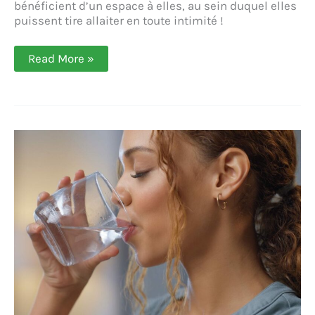
bénéficient d’un espace à elles, au sein duquel elles
puissent tire allaiter en toute intimité !
Pachamama :
Read More »
pouvoir
tire
allaiter
sur
son
lieu
de
travail
(Gabrielle
de
Valmont)