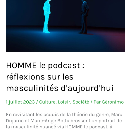
HOMME le podcast :
réflexions sur les
masculinités d’aujourd’hui
1 juillet 2023
/
Culture
,
Loisir
,
Société
/ Par
Géronimo
En revisitant les acquis de la théorie du genre, Marc
Dujarric et Marie-Ange Botta brossent un portrait de
la masculinité nuancé via HOMME le podcast, à