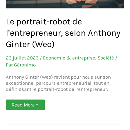
Le portrait-robot de
l’entrepreneur, selon Anthony
Ginter (Weo)
23 juillet 2023
/
Economie & entreprise
,
Société
/
Par
Géronimo
Anthony Ginter (Weo) revient pour nous sur son
exceptionnel parcours entrepreneurial, tout en
définissant le portrait-robot de l’entrepreneur.
Le
Read More »
portrait-
robot
de
l’entrepreneur,
selon