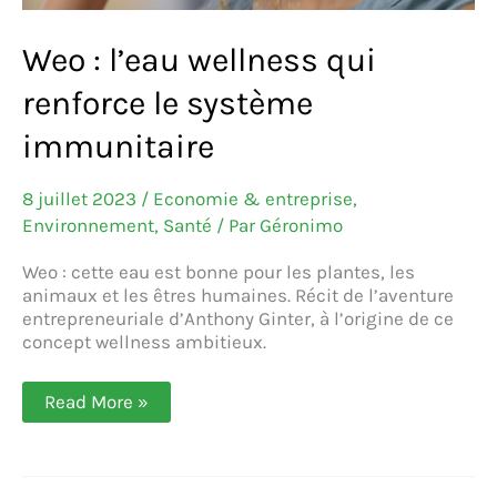
Weo : l’eau wellness qui
renforce le système
immunitaire
8 juillet 2023
/
Economie & entreprise
,
Environnement
,
Santé
/ Par
Géronimo
Weo : cette eau est bonne pour les plantes, les
animaux et les êtres humaines. Récit de l’aventure
entrepreneuriale d’Anthony Ginter, à l’origine de ce
concept wellness ambitieux.
Weo :
Read More »
l’eau
wellness
qui
renforce
le