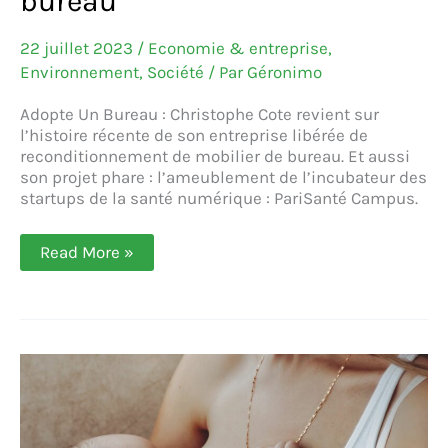
bureau
22 juillet 2023
/
Economie & entreprise
,
Environnement
,
Société
/ Par
Géronimo
Adopte Un Bureau : Christophe Cote revient sur
l’histoire récente de son entreprise libérée de
reconditionnement de mobilier de bureau. Et aussi
son projet phare : l’ameublement de l’incubateur des
startups de la santé numérique : PariSanté Campus.
Adopte
Read More »
Un
Bureau,
l’entreprise
libérée
qui
reconditionne
le
mobilier
de
bureau