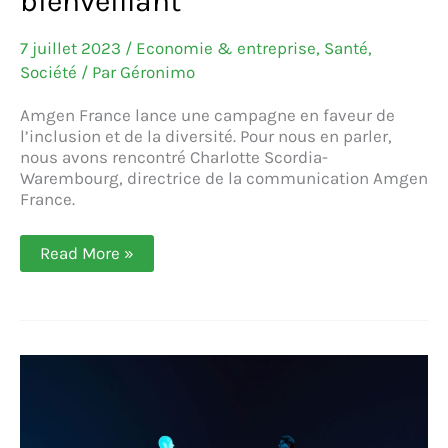
bienveillant
7 juillet 2023
/
Economie & entreprise
,
Santé
,
Société
/ Par
Géronimo
Amgen France lance une campagne en faveur de
l’inclusion et de la diversité. Pour nous en parler,
nous avons rencontré Charlotte Scordia-
Warembourg, directrice de la communication Amgen
France.
Amgen
Read More »
défend
la
diversité
et
l’inclusion
pour
un
environnement
de
travail
bienveillant