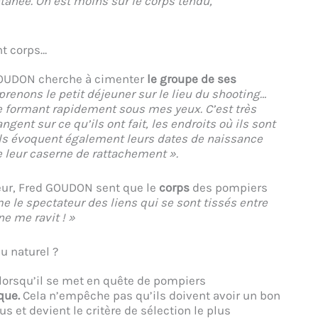
ntanée. On est moins sur le corps tendu,
nt corps…
 GOUDON cherche à cimenter
le groupe de ses
renons le petit déjeuner sur le lieu du shooting…
e formant rapidement sous mes yeux. C’est très
ngent sur ce qu’ils ont fait, les endroits où ils sont
Ils évoquent également leurs dates de naissance
e leur caserne de rattachement ».
eur, Fred GOUDON sent que le
corps
des pompiers
 le spectateur des liens qui se sont tissés entre
 me ravit ! »
u naturel ?
 lorsqu’il se met en quête de pompiers
que.
Cela n’empêche pas qu’ils doivent avoir un bon
us et devient le critère de sélection le plus