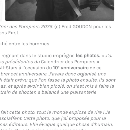
rier des Pompiers 2025.
(c) Fred GOUDON pour les
ons First.
itié entre les hommes
é
régnant dans le studio imprègne
les photos.
« J’ai
ons précédentes du
Calendrier des Pompiers ».
ll-Stars à l’occasion du
10ᵉ anniversaire
de ce
ébrer cet anniversaire. J’avais donc organisé une
 était prévu que l’on fasse la photo ensuite. Ils sont
s, et après avoir bien picolé, on s’est mis à faire la
 train de shooter, a balancé une plaisanterie
it cette photo, tout le monde explose de rire ! Je
sclaffent. Cette photo, que j’ai proposée pour la
z mes éditeurs. Elle évoque quelque chose d’humain,