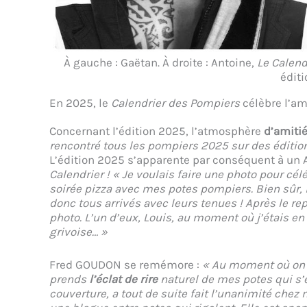
À gauche : Gaëtan. À droite : Antoine,
Le Calend
éditi
En 2025, le
Calendrier des Pompiers
célèbre l’am
Concernant l’édition 2025, l’atmosphère
d’amiti
rencontré tous les pompiers 2025 sur des éditi
L’édition 2025 s’apparente par conséquent à un A
Calendrier !
« Je voulais faire une photo pour cél
soirée pizza avec mes potes pompiers. Bien sûr, il
donc tous arrivés avec leurs tenues ! Après le repa
photo. L’un d’eux, Louis, au moment où j’étais en
grivoise… »
Fred GOUDON se remémore :
« Au moment où on fa
prends
l’éclat de rire
naturel de mes potes qui s’e
couverture, a tout de suite fait l’unanimité che