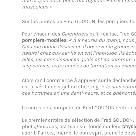
une blague entre potes qui rigolent. Elle est spo
musculeux ».
Sur les photos de Fred GOUDON, les pompiers fo
Pour chacun des
Calendriers
qu’il réalise, Fred
pompiers-modèles.
« À 8 heures du matin, nous p
Cela me donne l’occasion d’observer le groupe s
naturel chez eux car ils en ont l’habitude. Ils écha
allés, les connaissances qu’ils ont en commun. 
respectives, leurs années de formation ou encor
Alors qu’il commence à appuyer sur le déclench
est le véritable sujet du shooting.
« Je suis comme
ces hommes en une demi-heure, et ce phénomène
Le corps des pompiers de Fred GOUDON : retour a
Le premier critère de sélection de Fred GOUDON,
photogéniques, est bien sûr fondé sur leur
physi
esprit. Parfois, même, le bon esprit prend le dess