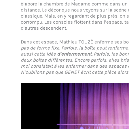
élabore la chambre de Madame comme dans un thé
distance. Le décor que nous voyons sur la scène
classique. Mais, en y regardant de plus près, on s
corrompu. Les consoles flottent dans l’espace, t
d’autres descendent.
Dans cet espace, Mathieu TOUZÉ enferme ses bo
pas de forme fixe. Parfois, la boîte peut renfermer
aussi cette idée
d’enfermement.
Parfois, les bon
deux boîtes différentes. Encore parfois, elles bri
moi consistait à les enfermer dans des espaces q
N’oublions pas que GENET écrit cette pièce alors q