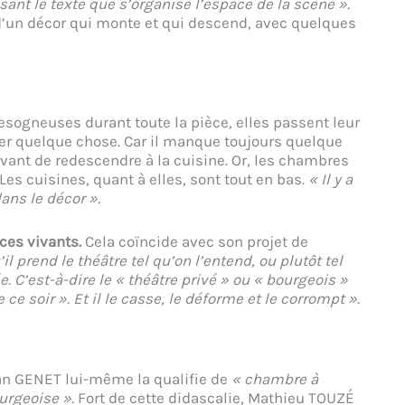
sant le texte que s’organise l’espace de la scène ».
e d’un décor qui monte et qui descend, avec quelques
sogneuses durant toute la pièce, elles passent leur
er quelque chose. Car il manque toujours quelque
avant de redescendre à la cuisine. Or, les chambres
es cuisines, quant à elles, sont tout en bas.
« Il y a
dans le décor ».
ces vivants.
Cela coïncide avec son projet de
’il prend le théâtre tel qu’on l’entend, ou plutôt tel
e. C’est-à-dire le « théâtre privé » ou « bourgeois »
 ce soir ». Et il le casse, le déforme et le corrompt ».
an GENET lui-même la qualifie de
« chambre à
urgeoise ».
Fort de cette didascalie, Mathieu TOUZÉ