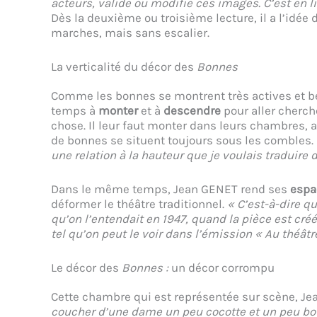
acteurs, valide ou modifie ces images. C’est en li
Dès la deuxième ou troisième lecture, il a l’idé
marches, mais sans escalier.
La verticalité du décor des
Bonnes
Comme les bonnes se montrent très actives et be
temps à
monter
et à
descendre
pour aller cherch
chose. Il leur faut monter dans leurs chambres, 
de bonnes se situent toujours sous les combles. L
une relation à la hauteur que je voulais traduire 
Dans le même temps, Jean GENET rend ses
espa
déformer le théâtre traditionnel.
« C’est-à-dire qu
qu’on l’entendait en 1947, quand la pièce est créé
tel qu’on peut le voir dans l’émission « Au théâtre
Le décor des
Bonnes :
un décor corrompu
Cette chambre qui est représentée sur scène, Je
coucher d’une dame un peu cocotte et un peu bo