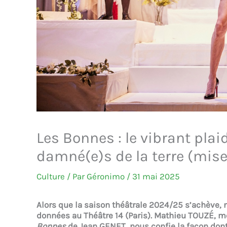
Les Bonnes : le vibrant pla
damné(e)s de la terre (mis
Culture
/ Par
Géronimo
/
31 mai 2025
Alors que la saison théâtrale 2024/25 s’achève, 
données au Théâtre 14 (Paris). Mathieu TOUZÉ, m
Bonnes
de Jean GENET, nous confie la façon dont i