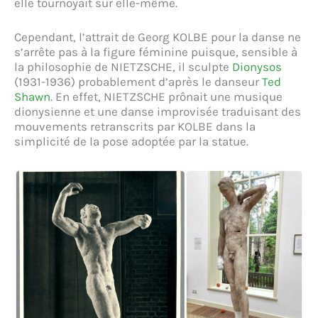
elle tournoyait sur elle-même.
Cependant, l’attrait de Georg KOLBE pour la danse ne
s’arrête pas à la figure féminine puisque, sensible à
la philosophie de NIETZSCHE, il sculpte
Dionysos
(1931-1936) probablement d’après le danseur
Ted
Shawn
. En effet, NIETZSCHE prônait une musique
dionysienne et une danse improvisée traduisant des
mouvements retranscrits par KOLBE dans la
simplicité de la pose adoptée par la statue.