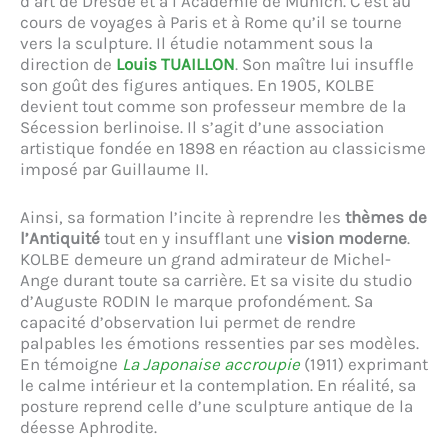
d’art de Dresde et à l’Académie de Munich. C’est au
cours de voyages à Paris et à Rome qu’il se tourne
vers la sculpture. Il étudie notamment sous la
direction de
Louis TUAILLON
. Son maître lui insuffle
son goût des figures antiques. En 1905, KOLBE
devient tout comme son professeur membre de la
Sécession berlinoise. Il s’agit d’une association
artistique fondée en 1898 en réaction au classicisme
imposé par Guillaume II.
Ainsi, sa formation l’incite à reprendre les
thèmes de
l’Antiquité
tout en y insufflant une
vision moderne
.
KOLBE demeure un grand admirateur de Michel-
Ange durant toute sa carrière. Et sa visite du studio
d’Auguste RODIN le marque profondément. Sa
capacité d’observation lui permet de rendre
palpables les émotions ressenties par ses modèles.
En témoigne
La Japonaise accroupie
(1911) exprimant
le calme intérieur et la contemplation. En réalité, sa
posture reprend celle d’une sculpture antique de la
déesse Aphrodite.