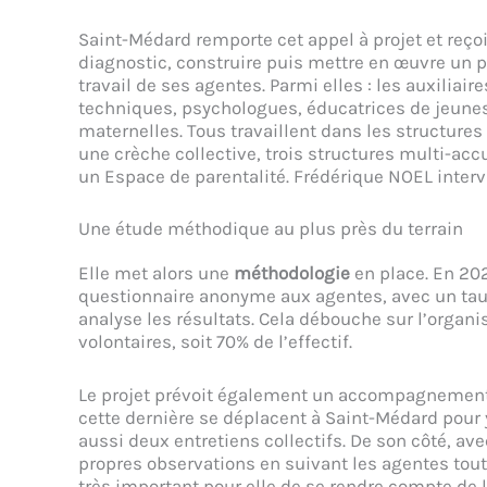
Saint-Médard remporte cet appel à projet et reço
diagnostic, construire puis mettre en œuvre un p
travail de ses agentes. Parmi elles : les auxiliair
techniques, psychologues, éducatrices de jeunes 
maternelles. Tous travaillent dans les structures
une crèche collective, trois structures multi-accu
un Espace de parentalité. Frédérique NOEL intervi
Une étude méthodique au plus près du terrain
Elle met alors une
méthodologie
en place. En 202
questionnaire anonyme aux agentes, avec un taux
analyse les résultats. Cela débouche sur l’organi
volontaires, soit 70% de l’effectif.
Le projet prévoit également un accompagnement 
cette dernière se déplacent à Saint-Médard pour y 
aussi deux entretiens collectifs. De son côté, 
propres observations en suivant les agentes tout a
très important pour elle de se rendre compte de la 