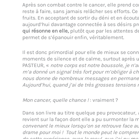
Après son combat contre le cancer, elle prend con
reste à faire, sans jamais relâcher ses efforts. C
fruits. En acceptant de sortir du déni et en écouta
aujourd’hui davantage connectée à ses désirs pr
qui résonne en elle,
plutôt que par les attentes d
permet de s’épanouir enfin, véritablement.
Il est donc primordial pour elle de mieux se conna
moments de silence et de calme, surtout après 
PASTEUR, «
notre corps est notre boussole, je n’
m’a donné un signal très fort pour m’obliger à c
nous donne de nombreux messages en permanence
Aujourd’hui, quand j’ai de très grosses tensions 
Mon cancer, quelle chance !
: vraiment ?
Dans son livre au titre quelque peu provocateur,
revient sur la façon dont elle a pu surmonter la 
convenant le mieux lorsqu’on se retrouve face a
drame pour moi ! Tout le monde peut le comprendre
de cette expérience, avec le recul, que j’ai pu me 