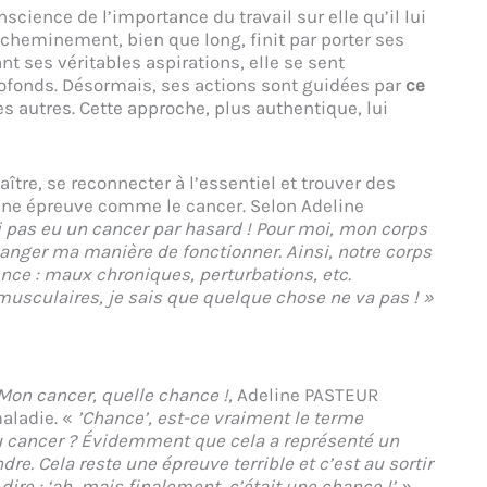
science de l’importance du travail sur elle qu’il lui
e cheminement, bien que long, finit par porter ses
nt ses véritables aspirations, elle se sent
ofonds. Désormais, ses actions sont guidées par
ce
es autres. Cette approche, plus authentique, lui
ître, se reconnecter à l’essentiel et trouver des
une épreuve comme le cancer. Selon Adeline
ai pas eu un cancer par hasard ! Pour moi, mon corps
hanger ma manière de fonctionner. Ainsi, notre corps
 : maux chroniques, perturbations, etc.
musculaires, je sais que quelque chose ne va pas ! »
Mon cancer, quelle chance !,
Adeline PASTEUR
maladie. «
’Chance’, est-ce vraiment le terme
u cancer ? Évidemment que cela a représenté un
. Cela reste une épreuve terrible et c’est au sortir
dire : ‘ah, mais finalement, c’était une chance !’ »