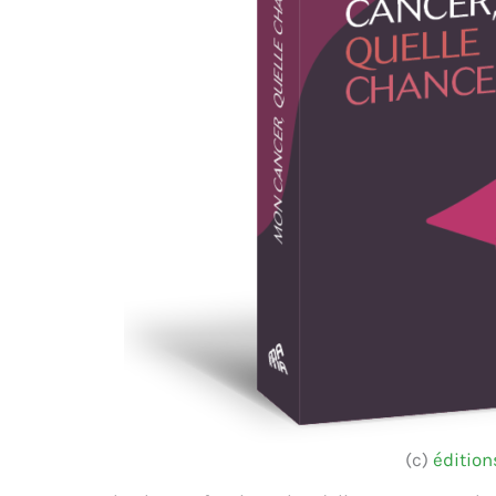
(c)
éditio